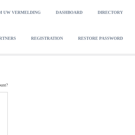
M UW VERMELDING
DASHBOARD
DIRECTORY
RTNERS
REGISTRATION
RESTORE PASSWORD
Koerier net
>
Registration
ount?